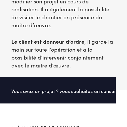
modifier son projet en cours de
l
réalisation. Il a également la possibilité
u
de visiter le chantier en présence du
s
maitre d’œuvre.
d
'
i
Le client est donneur d’ordre
, il garde la
n
main sur toute l’opération et a la
f
possibilité d’intervenir conjointement
o
avec le maitre d’œuvre.
r
m
a
Vous avez un projet ? vous souhaitez un conseil ?
t
i
o
n