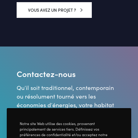
VOUS AVEZ UN PROJET ?
Contactez-nous
Qu′il soit traditionnel, contemporain
ou résolument tourné vers les
économies d′énergies, votre habitat
suggère une approche sur-mesure
pour mener à bien vos travaux de
Notre site Web utilise des cookies, provenant
principalement de services tiers. Définissez vos
construction, de rénovation et
préférences de confidentialité et/ou acceptez notre