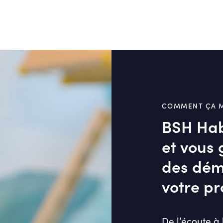
COMMENT ÇA 
BSH Hab
et vous 
des dém
votre pr
De l’écoute à 