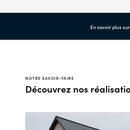
En savoir plus su
NOTRE SAVOIR-FAIRE
Découvrez nos réalisati
S
z