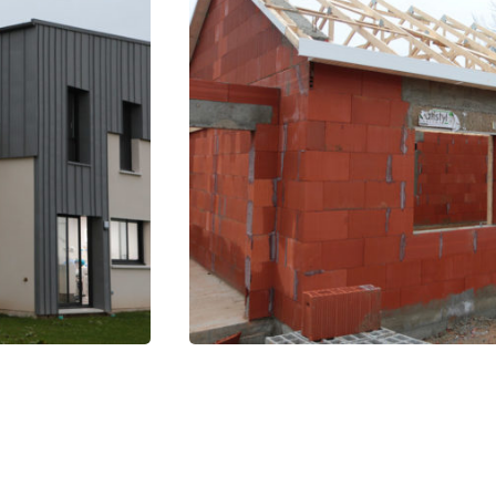
I
M
U
S
T