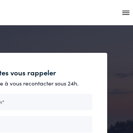
O
p
e
n
M
e
n
u
tes vous rappeler
 à vous recontacter sous 24h.