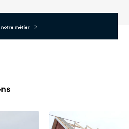
r notre métier
ons
S
C