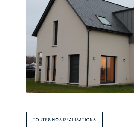
c
z
e
r
b
a
TOUTES NOS RÉALISATIONS