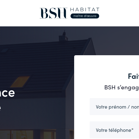
Fai
BSH s’engage
nce
e