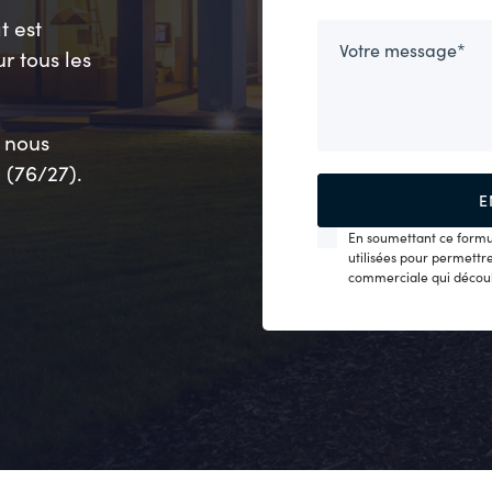
t est
r tous les
 nous
 (76/27).
En soumettant ce formula
utilisées pour permettr
commerciale qui découl