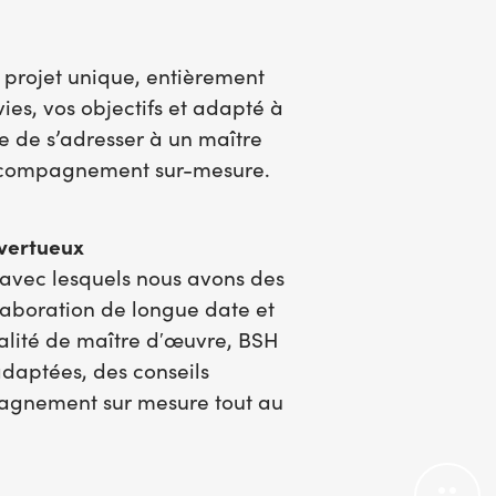
n projet unique, entièrement
es, vos objectifs et adapté à
ble de s’adresser à un maître
accompagnement sur-mesure.
 vertueux
 avec lesquels nous avons des
laboration de longue date et
ualité de maître d′œuvre, BSH
adaptées, des conseils
agnement sur mesure tout au
P